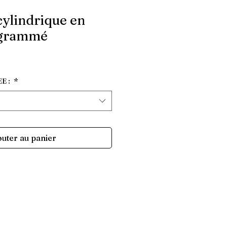
cylindrique en
ogrammé
E :
*
outer au panier