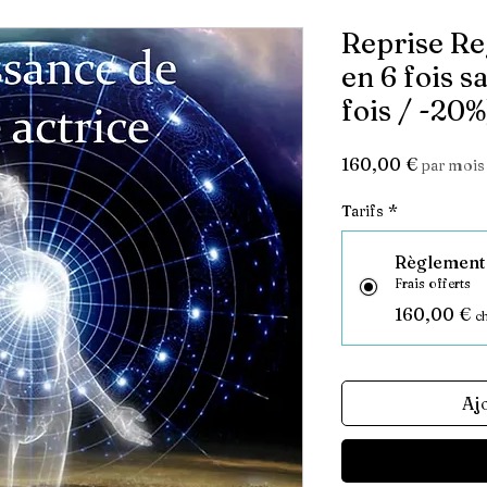
Reprise Re
en 6 fois s
fois / -20%
Prix
160,00 €
par mois
Tarifs
*
Règlement 
Frais offerts
160,00 €
c
Aj