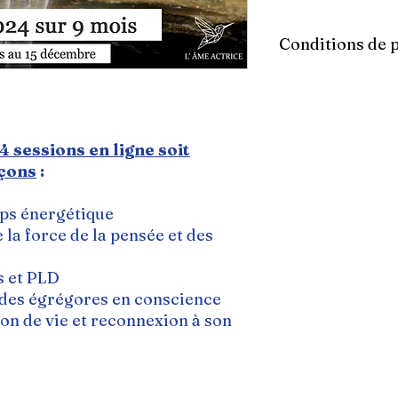
Conditions de p
Inscription
:
1er versement par a
autres échéances le
automatiquement le
4 sessions en ligne soit
opération.
eçons
:
Le premier règlement
l’inscription définit
versés l’acompte se
ps énergétique
la force de la pensée et des
En cas d’annulatio
:
s et PLD
Remboursement des a
 des égrégores en conscience
en cas d’annulation 
on de vie et reconnexion à son
Remboursement de 7
et le 15 mars.
Remboursement de 50
mars.
En cas de désinscr