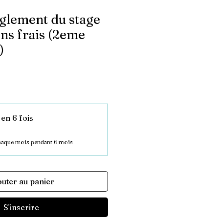
glement du stage
ans frais (2eme
)
en 6 fois
haque mois pendant 6 mois
outer au panier
S'inscrire